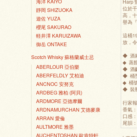
海洋 KAIYO
Harp
位於千
靜岡 SHIZUOKA
高，十
遊佐 YUZA
譽為『蘭
櫻尾 SAKURAO
這桶1
軽井澤 KARUIZAWA
放，
御岳 ONTAKE
◆ 酒廠
Scotch Whisky 蘇格蘭威士忌
◆ 蒸
ABERLOUR 亞伯樂
◆ 酒
ABERFELDLY 艾柏迪
◆ 桶型
◆ 桶號
ANCNOC 安努克
◆ 裝
ARDBEG 雅柏 (阿貝)
ARDMORE 亞德摩爾
行家報
香氣
ARDNAMURCHAN 艾德麥康
口感
ARRAN 愛倫
尾韻
AULTMORE 雅墨
AUCHENTOSHAN 歐肯特軒