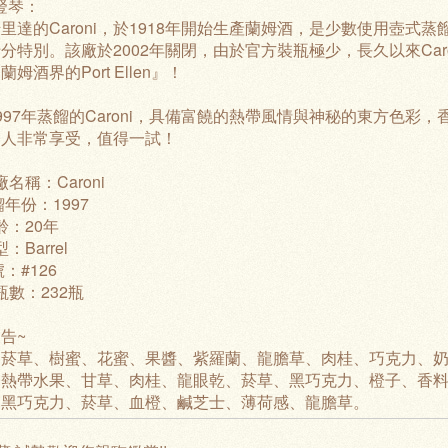
 豎琴：
里達的Caroni，於1918年開始生產蘭姆酒，是少數使用壺
分特別。該廠於2002年關閉，由於官方裝瓶極少，長久以來Ca
姆酒界的Port Ellen』！
997年蒸餾的Caroni，具備富饒的熱帶風情與神秘的東方色
令人非常享受，值得一試！
名稱：Caroni
餾年份：1997
齡：20年
：Barrel
：#126
瓶數：232瓶
告~
：菸草、樹蜜、花蜜、果醬、紫羅蘭、龍膽草、肉桂、巧克力、
：熱帶水果、甘草、肉桂、龍眼乾、菸草、黑巧克力、橙子、香
：黑巧克力、菸草、血橙、鹹芝士、薄荷感、龍膽草。