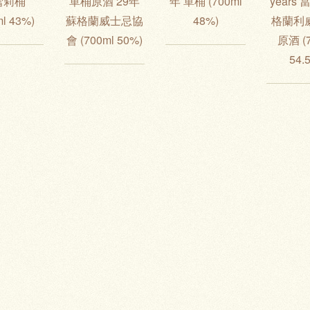
雪莉桶
單桶原酒 29年
年 單桶 (700ml
years
ml 43%)
蘇格蘭威士忌協
48%)
格蘭利威
會 (700ml 50%)
原酒 (
54.