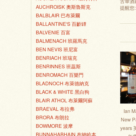
古華酒
AUCHROISK 奧斯魯斯克
提醒您
BALBLAIR 巴布萊爾
BALLANTINE'S 百齡罈
BALVENIE 百富
BALMENACH 班羅馬克
BEN NEVIS 班尼富
BENRIACH 班瑞克
BENRINNES 班蕊斯
BENROMACH 百樂門
BLADNOCH 布萊德納克
BLACK & WHITE 黑白狗
BLAIR ATHOL 布萊爾阿蘇
BRAEVAL 布拉弗
Ian 
BRORA 布朗拉
New P
BOWMORE 波摩
years
BUNNAHABHAIN 布納哈本