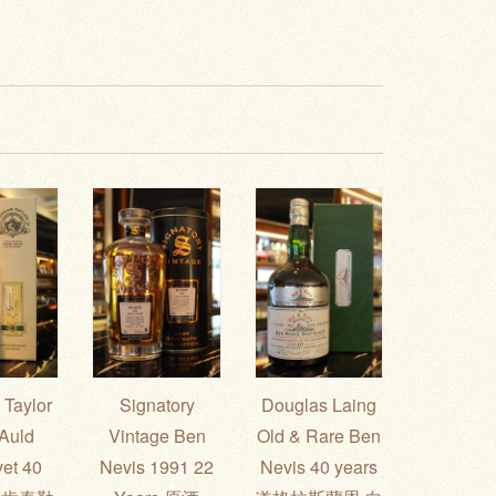
Taylor
Signatory
Douglas Laing
Auld
Vintage Ben
Old & Rare Ben
vet 40
Nevis 1991 22
Nevis 40 years