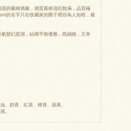
式蒸餾器的蘭姆酒廠，酒質風格強壯飽滿，品質極
roni的名字只在收藏家的圈子裡頭為人知曉，被
彩，香氣變幻莫測，結構平衡優雅，既細緻，又奔
奶油、奶香、紅茶、檀香、蘋果。
料感。