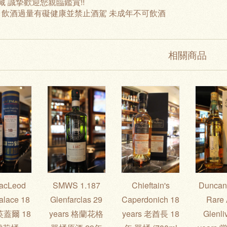
藏 誠摯歡迎您親臨鑑賞!!
: 飲酒過量有礙健康並禁止酒駕 未成年不可飲酒
相關商品
MacLeod
SMWS 1.187
Chieftain's
Duncan 
alace 18
Glenfarclas 29
Caperdonich 18
Rare 
 英蓋爾 18
years 格蘭花格
years 老酋長 18
Glenli