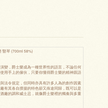
樂 豎琴 (700ml 58%)
的演變，爵士樂成為一種世界性的語言，不論任何
何使用手上的傢伙，只要你懂得爵士樂的精神跟語
程與法令規定，但同時亦具有許多人為的創作因素
酒廠有其各自擅揚的特色卻又殊途同歸，既可以是
家酒廠的調和威士忌，就像爵士樂裡的獨奏與多重