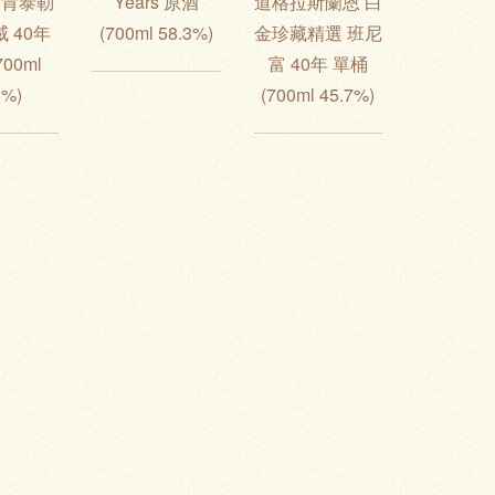
 當肯泰勒
Years 原酒
道格拉斯蘭恩 白
 40年
(700ml 58.3%)
金珍藏精選 班尼
700ml
富 40年 單桶
5%)
(700ml 45.7%)