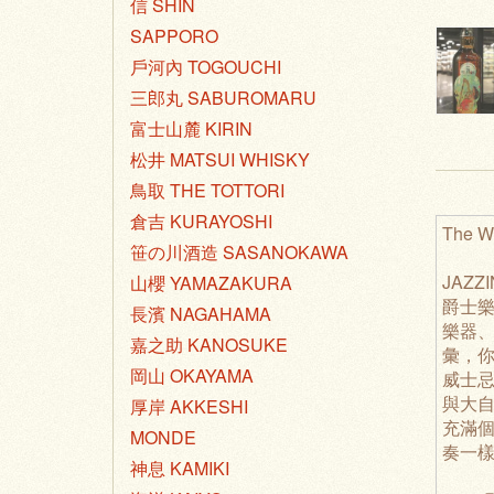
信 SHIN
SAPPORO
戶河內 TOGOUCHI
三郎丸 SABUROMARU
富士山麓 KIRIN
松井 MATSUI WHISKY
鳥取 THE TOTTORI
倉吉 KURAYOSHI
The W
笹の川酒造 SASANOKAWA
JAZ
山櫻 YAMAZAKURA
爵士
長濱 NAGAHAMA
樂器
嘉之助 KANOSUKE
彙，
岡山 OKAYAMA
威士
與大
厚岸 AKKESHI
充滿
MONDE
奏一
神息 KAMIKI