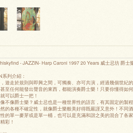
hiskyfind - JAZZIN- Harp Caroni 1997 20 Years 威士忌坊 爵士
ZIN系列介紹：
樂，遊走於規則與即興之間，可獨奏、亦可共演，經過幾個世紀
、甚至任何能發出聲音的東西，都能演奏爵士樂！只要你懂得如
你就可以爵士一把！
忌像不像爵士樂？威士忌也是一種世界性的語言，有其固定的製
自然的各種不確定性，就像爵士樂般美好得既嚴謹又意外！不同
個性的單一麥芽或是單一桶，也可以是充滿和諧之美的混合了各
樣精彩！