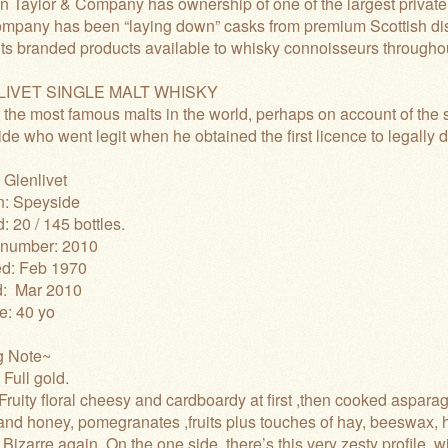
 Taylor & Company has ownership of one of the largest privately
mpany has been “laying down” casks from premium Scottish disti
ts branded products available to whisky connoisseurs throughou
IVET SINGLE MALT WHISKY
 the most famous malts in the world, perhaps on account of the sto
de who went legit when he obtained the first licence to legally di
 Glenlivet
n: Speyside
: 20 / 145 bottles.
 number: 2010
led: Feb 1970
d: Mar 2010
e: 40 yo
g Note~
:
Full gold.
Fruity floral cheesy and cardboardy at first ,then cooked asparagus
and honey, pomegranates ,fruits plus touches of hay, beeswax
:
Bizarre again. On the one side, there’s this very zesty profile, wi