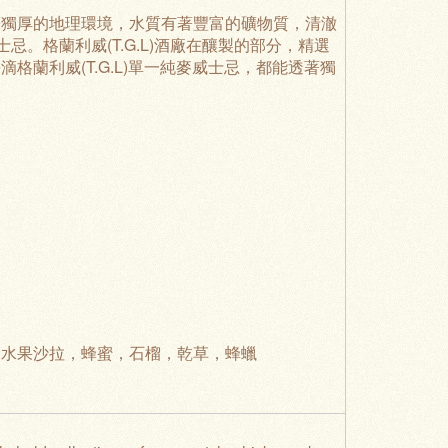
著獨厚的地理環境，水質有著豐富的礦物質，清澈
士忌。格蘭利威(T.G.L)酒廠在釀製的部分，精選
蘭利威(T.G.L)單一純麥威士忌，都能透著獨
，水果沙拉，蜂蜜，石榴，乾草，蜂蠟