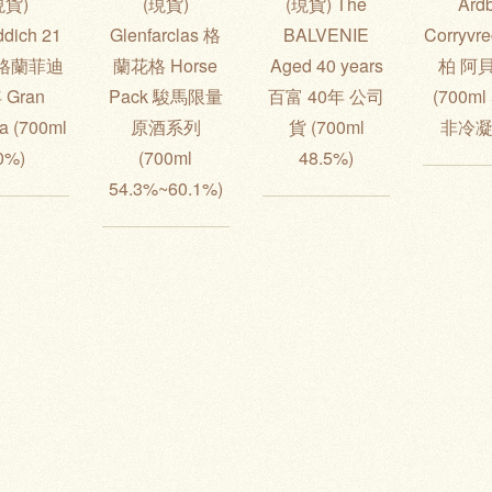
現貨)
(現貨)
(現貨) The
Ard
ddich 21
Glenfarclas 格
BALVENIE
Corryvr
s 格蘭菲迪
蘭花格 Horse
Aged 40 years
柏 阿
 Gran
Pack 駿馬限量
百富 40年 公司
(700ml
a (700ml
原酒系列
貨 (700ml
非冷凝
0%)
(700ml
48.5%)
54.3%~60.1%)