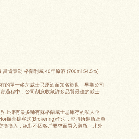
 獨立裝瓶廠 當肯泰勒 格蘭利威 40年原酒 (700ml 54.5%)
品質而稀有的單一麥芽威士忌原酒而知名於世。早期公司
買賣過程中，公司刻意收藏許多品質最佳的威士
世界上擁有最多稀有蘇格蘭威士忌庫存的私人企
lor摒棄掮客式(Brokering)作法，堅持所裝瓶及買
交換換入，絕對不因客戶要求而買入裝瓶，此外