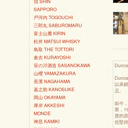
信 SHIN
SAPPORO
戶河內 TOGOUCHI
三郎丸 SABUROMARU
富士山麓 KIRIN
松井 MATSUI WHISKY
鳥取 THE TOTTORI
倉吉 KURAYOSHI
Dunca
笹の川酒造 SASANOKAWA
山櫻 YAMAZAKURA
Dun
長濱 NAGAHAMA
以承
嘉之助 KANOSUKE
忌。
岡山 OKAYAMA
如今
厚岸 AKKESHI
業，19
MONDE
賣的
神息 KAMIKI
也堅