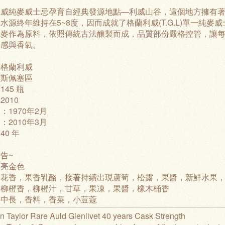
利威純麥威士忌孕育自經典發源地點—利威山谷，這個地方擁有
水源終年維持在5~8度，因而成就了格蘭利威(T.G.L)單一純麥威
麥作為原料，依照傳統古法釀製而成，品質部份嚴格控管，讓每滴格
口感與香氣。
：格蘭利威
：斯佩塞區
45 瓶
2010
：1970年2月
：2010年3月
40 年
告~
：
亮金色
：
花香，果香乳酪，接著持續出現蘆筍，松露，果醬，新鮮水果
：
柳橙香，柳橙汁，甘草，果凍，果醬，橡木桶香
：
中長，香料，香菜，小荳蔻
 Taylor Rare Auld Glenlivet 40 years Cask Strength