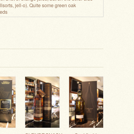
lsorts, jell-o). Quite some green oak
eeds