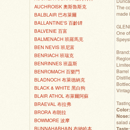
Duncan
AUCHROISK 奧斯魯斯克
The co
made i
BALBLAIR 巴布萊爾
BALLANTINE'S 百齡罈
GLENL
BALVENIE 百富
One of
BALMENACH 班羅馬克
Speysi
BEN NEVIS 班尼富
Brand:
BENRIACH 班瑞克
Regio
BENRINNES 班蕊斯
Limited
Barrel
BENROMACH 百樂門
Distil
BLADNOCH 布萊德納克
Bottle
BLACK & WHITE 黑白狗
Vintag
BLAIR ATHOL 布萊爾阿蘇
Tastin
BRAEVAL 布拉弗
Color
BRORA 布朗拉
Nose:
BOWMORE 波摩
salad 
BUNNAHABHAIN 布納哈本
Taste