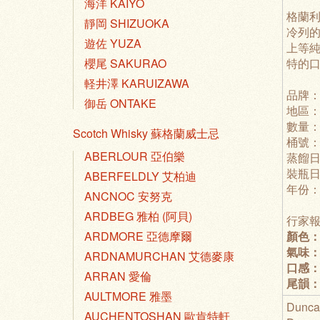
海洋 KAIYO
格蘭
靜岡 SHIZUOKA
冷列的
遊佐 YUZA
上等純
特的
櫻尾 SAKURAO
軽井澤 KARUIZAWA
品牌
御岳 ONTAKE
地區
數量：1
Scotch Whisky 蘇格蘭威士忌
桶號：
ABERLOUR 亞伯樂
蒸餾日
裝瓶日
ABERFELDLY 艾柏迪
年份：
ANCNOC 安努克
ARDBEG 雅柏 (阿貝)
行家報
顏色
ARDMORE 亞德摩爾
氣味
ARDNAMURCHAN 艾德麥康
口感
ARRAN 愛倫
尾韻
AULTMORE 雅墨
Duncan
AUCHENTOSHAN 歐肯特軒