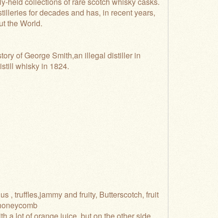
-held collections of rare scotch whisky casks.
lleries for decades and has, in recent years,
t the World.
ry of George Smith,an illegal distiller in
still whisky in 1824.
 , truffles,jammy and fruity, Butterscotch, fruit
, honeycomb
th a lot of orange juice, but on the other side