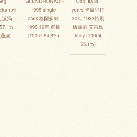
beg
GLENDRONACH
Caol Ila 30
eckan 雅
1995 single
years 卡爾里拉
貝 漩渦
cask 格蘭多納
30年 1983特別
 57.1%
1995 19年 單桶
版原酒 艾雷島
過濾)
(700ml 54.8%)
Islay (700ml
55.1%)