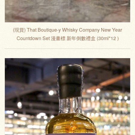
(現貨) That Boutique-y Whisky Company New Year
Countdown Set 漫畫標 新年倒數禮盒 (30ml*12 )