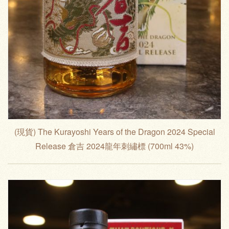
(現貨) The Kurayoshi Years of the Dragon 2024 Special
Release 倉吉 2024龍年刺繡標 (700ml 43%)