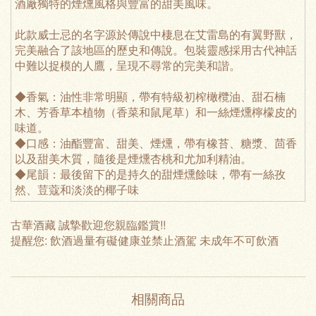
酒廠獨特的煙燻風格與豐富的甜美風味。
此款威士忌的名字源於傳說中棲息在艾雷島的有翼野獸，
完美融合了該地區的歷史和傳說。包裝靈感採用古代神話
中難以捉模的人鷹，呈現不尋常的完美和諧。
◆香氣：油性非常明顯，帶有特級初榨橄欖油、甜石楠
木、芳香草本植物（香菜和鼠尾草）和一絲煙燻檸檬皮的
味道。
◆口感：油酯豐富、甜美、煙燻，帶有橡苔、糖漿、茴香
以及甜美木質，隨後是煙燻杏桃和尤加利精油。
◆尾韻：最後留下的是持久的甜煙燻餘味，帶有一絲孜
然、荳蔻和淡淡的椰子味
古華酒藏 誠摯歡迎您親臨鑑賞!!
提醒您: 飲酒過量有礙健康並禁止酒駕 未成年不可飲酒
相關商品