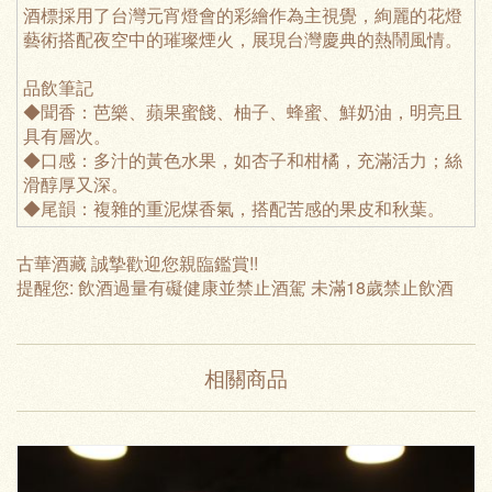
酒標採用了台灣元宵燈會的彩繪作為主視覺，絢麗的花燈
藝術搭配夜空中的璀璨煙火，展現台灣慶典的熱鬧風情。
品飲筆記
◆聞香：芭樂、蘋果蜜餞、柚子、蜂蜜、鮮奶油，明亮且
具有層次。
◆口感：多汁的黃色水果，如杏子和柑橘，充滿活力；絲
滑醇厚又深。
◆尾韻：複雜的重泥煤香氣，搭配苦感的果皮和秋葉。
古華酒藏 誠摯歡迎您親臨鑑賞!!
提醒您: 飲酒過量有礙健康並禁止酒駕 未滿18歲禁止飲酒
相關商品