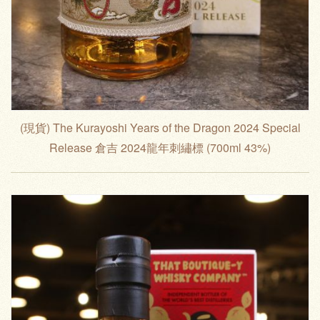
(現貨) The Kurayoshi Years of the Dragon 2024 Special
Release 倉吉 2024龍年刺繡標 (700ml 43%)