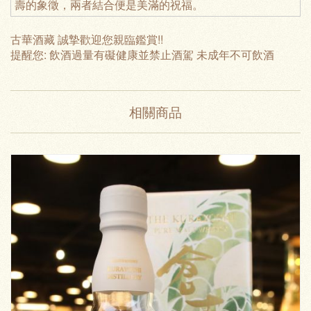
壽的象徵，兩者結合便是美滿的祝福。
古華酒藏 誠摯歡迎您親臨鑑賞!!
提醒您: 飲酒過量有礙健康並禁止酒駕 未成年不可飲酒
相關商品