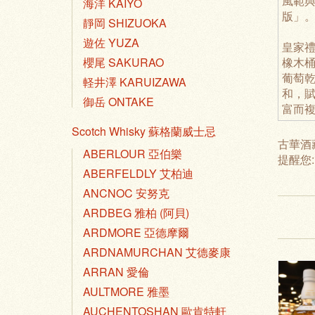
風範
海洋 KAIYO
版」
靜岡 SHIZUOKA
遊佐 YUZA
皇家禮
橡木桶
櫻尾 SAKURAO
葡萄
軽井澤 KARUIZAWA
和，
御岳 ONTAKE
富而
Scotch Whisky 蘇格蘭威士忌
古華酒
ABERLOUR 亞伯樂
提醒您
ABERFELDLY 艾柏迪
ANCNOC 安努克
ARDBEG 雅柏 (阿貝)
ARDMORE 亞德摩爾
ARDNAMURCHAN 艾德麥康
ARRAN 愛倫
AULTMORE 雅墨
AUCHENTOSHAN 歐肯特軒