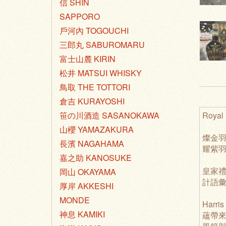
信 SHIN
SAPPORO
戶河內 TOGOUCHI
三郎丸 SABUROMARU
富士山麓 KIRIN
松井 MATSUI WHISKY
鳥取 THE TOTTORI
倉吉 KURAYOSHI
Royal
笹の川酒造 SASANOKAWA
山櫻 YAMAZAKURA
燦金
長濱 NAGAHAMA
耀紫
嘉之助 KANOSUKE
皇家禮
岡山 OKAYAMA
計語
厚岸 AKKESHI
MONDE
Har
神息 KAMIKI
蘊帶來