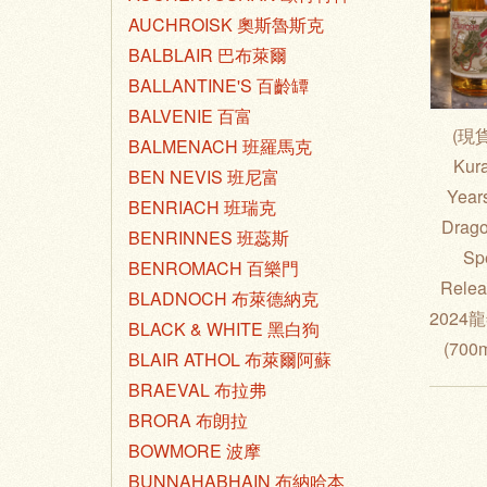
AUCHROISK 奧斯魯斯克
BALBLAIR 巴布萊爾
BALLANTINE'S 百齡罈
BALVENIE 百富
(現貨
BALMENACH 班羅馬克
Kur
BEN NEVIS 班尼富
Years
BENRIACH 班瑞克
Drag
BENRINNES 班蕊斯
Sp
BENROMACH 百樂門
Rele
BLADNOCH 布萊德納克
2024
BLACK & WHITE 黑白狗
(700
BLAIR ATHOL 布萊爾阿蘇
BRAEVAL 布拉弗
BRORA 布朗拉
BOWMORE 波摩
BUNNAHABHAIN 布納哈本