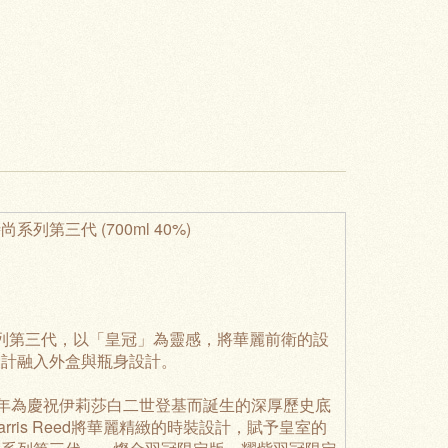
炮新奢時尚系列第三代 (700ml 40%)
時尚系列第三代，以「皇冠」為靈感，將華麗前衛的設
設計融入外盒與瓶身設計。
953年為慶祝伊莉莎白二世登基而誕生的深厚歷史底
is Reed將華麗精緻的時裝設計，賦予皇室的