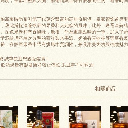
與高度，呈獻出極其大膽、前衛精緻且保有優雅調性的「新奢時
。
炮新奢時尚系列第三代蘊含豐富的高年份原酒，皇家禮炮首席調酒師Sa
，藉此捕捉深邃馥郁的果香和太妃糖的風味；此外，奢選全蘇格
乾、深色果乾和辛香風味，最後，作為畫龍點睛的一筆，加入了
賦予酒款增添層次分明的西洋梨水果派、奶油香草軟糖等豐富香
複雜，在醇厚果香中帶有烘烤木質調性，兼具甜美奔放與強勁魅
藏 誠摯歡迎您親臨鑑賞!!
: 飲酒過量有礙健康並禁止酒駕 未成年不可飲酒
相關商品