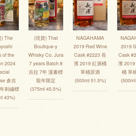
) The
(現貨) That
NAGAHAMA
NAGA
ayoshi
Boutique-y
2019 Red Wine
2019 S
 of the
Whisky Co. Jura
Cask #2223 長
Cask #
on 2024
7 years Batch 8
濱 2019 紅酒桶
濱 201
ecial
吉拉 7年 漫畫標
單桶原酒
桶 單
ase 倉吉
龍年限定
(500ml 51.5%)
(500ml
龍年刺繡標
(375ml 45.5%)
ml 43%)