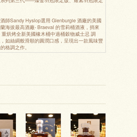
尚系列第三代——燦金羽冠限定版、耀紫羽冠限定
ndy Hyslop選用
Glenburgie
酒廠的美國
蘭海拔最高酒廠-
Braeval
的雪莉桶酒液，捎來
於
重烘烤全新美國橡木桶中過桶穀物威士忌
調
氣，如絲綢般滑順的圓潤口感，呈現出一款風味豐
力的格調之作。