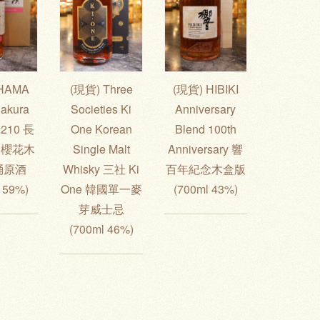
HAMA
(現貨) Three
(現貨) HIBIKI
akura
Societies Ki
Anniversary
2210 長
One Korean
Blend 100th
9 櫻花木
Single Malt
Anniversary 響
桶原酒
Whisky 三社 Ki
百年紀念木盒版
 59%)
One 韓國單一麥
(700ml 43%)
芽威士忌
(700ml 46%)