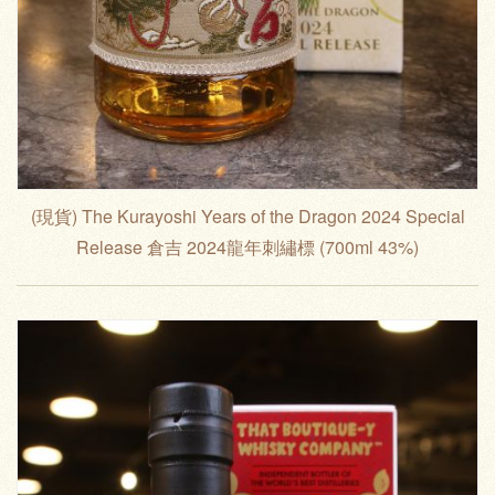
(現貨) The Kurayoshi Years of the Dragon 2024 Special
Release 倉吉 2024龍年刺繡標 (700ml 43%)