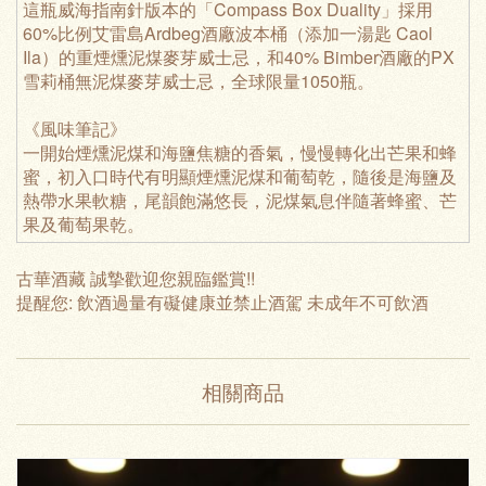
這瓶威海指南針版本的「Compass Box Duality」採用
60%比例艾雷島Ardbeg酒廠波本桶（添加一湯匙 Caol
Ila）的重煙燻泥煤麥芽威士忌，和40% Bimber酒廠的PX
雪莉桶無泥煤麥芽威士忌，全球限量1050瓶。
《風味筆記》
一開始煙燻泥煤和海鹽焦糖的香氣，慢慢轉化出芒果和蜂
蜜，初入口時代有明顯煙燻泥煤和葡萄乾，隨後是海鹽及
熱帶水果軟糖，尾韻飽滿悠長，泥煤氣息伴隨著蜂蜜、芒
果及葡萄果乾。
古華酒藏 誠摯歡迎您親臨鑑賞!!
提醒您: 飲酒過量有礙健康並禁止酒駕 未成年不可飲酒
相關商品