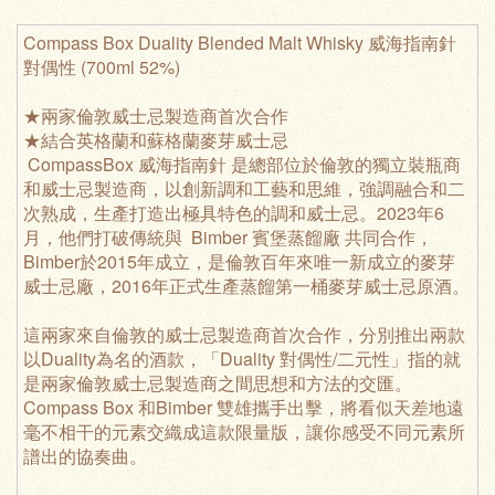
Compass Box Duality Blended Malt Whisky 威海指南針
對偶性 (700ml 52%)
★兩家倫敦威士忌製造商首次合作
★結合英格蘭和蘇格蘭麥芽威士忌
CompassBox 威海指南針
是總部位於倫敦的獨立裝瓶商
和威士忌製造商，以創新調和工藝和思維，強調融合和二
次熟成，生產打造出極具特色的調和威士忌。2023年6
月，他們打破傳統與
Bimber 賓堡蒸餾廠
共同合作，
Bimber於2015年成立，是倫敦百年來唯一新成立的麥芽
威士忌廠，2016年正式生產蒸餾第一桶麥芽威士忌原酒。
這兩家來自倫敦的威士忌製造商首次合作，分別推出兩款
以Duality為名的酒款，「Duality 對偶性/二元性」指的就
是兩家倫敦威士忌製造商之間思想和方法的交匯。
Compass Box 和Bimber 雙雄攜手出擊，將看似天差地遠
毫不相干的元素交織成這款限量版，讓你感受不同元素所
譜出的協奏曲。