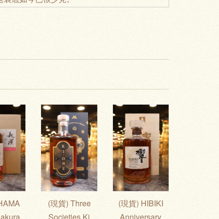
HAMA
(現貨) Three
(現貨) HIBIKI
akura
Societies Ki
Anniversary