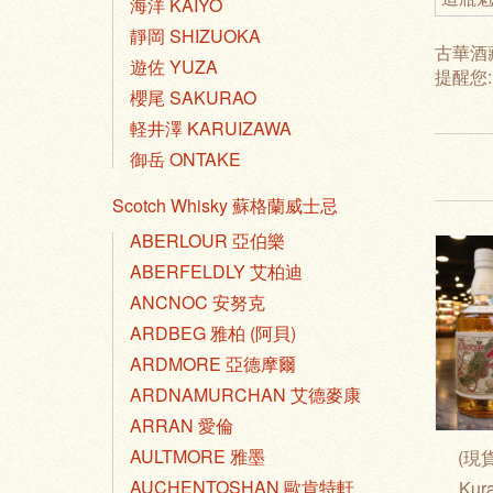
海洋 KAIYO
靜岡 SHIZUOKA
古華酒
遊佐 YUZA
提醒您
櫻尾 SAKURAO
軽井澤 KARUIZAWA
御岳 ONTAKE
Scotch Whisky 蘇格蘭威士忌
ABERLOUR 亞伯樂
ABERFELDLY 艾柏迪
ANCNOC 安努克
ARDBEG 雅柏 (阿貝)
ARDMORE 亞德摩爾
ARDNAMURCHAN 艾德麥康
ARRAN 愛倫
AULTMORE 雅墨
(現貨
AUCHENTOSHAN 歐肯特軒
Kur