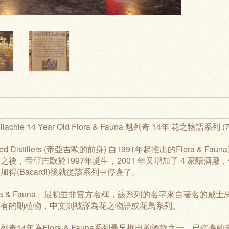
ellachie 14 Year Old Flora & Fauna 魁列奇 14年 花之物語系列 (7
ted Distillers (帝亞吉歐的前身) 自1991年起推出的Flora
之後，帝亞吉歐於1997年誕生，2001 年又增加了 4 家釀酒廠，使酒廠總
加得(Bacardi)後就從該系列中停產了。
ora & Fauna」最初並非官方名稱，該系列的名字來自著名的威士忌品
特有的動植物，中文則被譯為花之物語或花鳥系列。
列奇14年為Flora & Fauna系列最早推出的酒款之一，已停