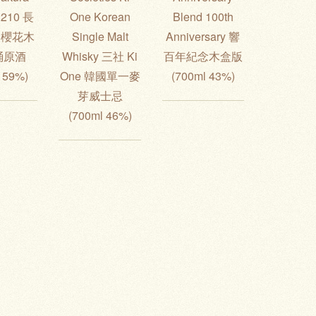
2210 長
One Korean
Blend 100th
9 櫻花木
Single Malt
Anniversary 響
桶原酒
Whisky 三社 Ki
百年紀念木盒版
 59%)
One 韓國單一麥
(700ml 43%)
芽威士忌
(700ml 46%)