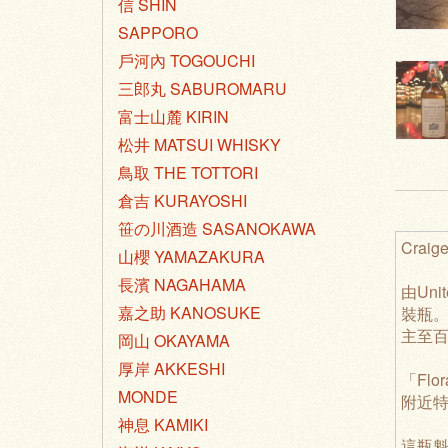
信 SHIN
SAPPORO
戶河內 TOGOUCHI
三郎丸 SABUROMARU
富士山麓 KIRIN
松井 MATSUI WHISKY
鳥取 THE TOTTORI
倉吉 KURAYOSHI
笹の川酒造 SASANOKAWA
Craig
山櫻 YAMAZAKURA
長濱 NAGAHAMA
由Uni
嘉之助 KANOSUKE
裝瓶。
主至百
岡山 OKAYAMA
厚岸 AKKESHI
「Fl
MONDE
附近
神息 KAMIKI
這瓶魁