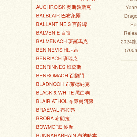
AUCHROISK 奧斯魯斯克
Years
BALBLAIR 巴布萊爾
Drag
BALLANTINE'S 百齡罈
Sp
BALVENIE 百富
Rele
BALMENACH 班羅馬克
2024
BEN NEVIS 班尼富
(700
BENRIACH 班瑞克
BENRINNES 班蕊斯
BENROMACH 百樂門
BLADNOCH 布萊德納克
BLACK & WHITE 黑白狗
BLAIR ATHOL 布萊爾阿蘇
BRAEVAL 布拉弗
BRORA 布朗拉
BOWMORE 波摩
BUNNAHABHAIN 布納哈本