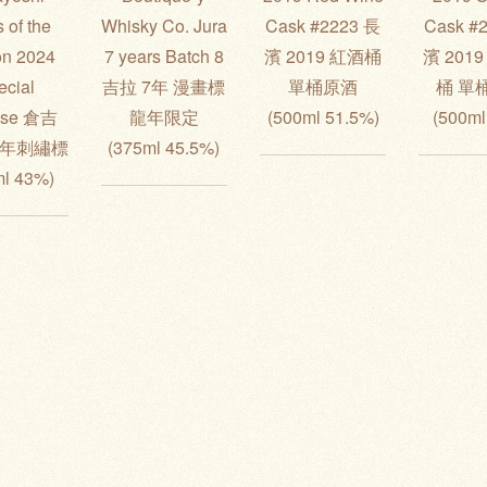
 of the
Whisky Co. Jura
Cask #2223 長
Cask #
on 2024
7 years Batch 8
濱 2019 紅酒桶
濱 201
ecial
吉拉 7年 漫畫標
單桶原酒
桶 單
ase 倉吉
龍年限定
(500ml 51.5%)
(500ml
龍年刺繡標
(375ml 45.5%)
ml 43%)