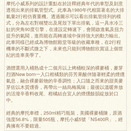
摩托小威系列的設計重點在於詮釋經典年代的車型及刻意
透視出來的排氣管型式。此車為1980年代相當著名的大排
氣量2行程仿賽重機。透過圖示可以看出排氣管排列的模
式，分為左右對稱雙出及尾殼下單出排氣，這一具水冷三
缸的夾角90度引擎，在達設定轉速下，會開啟進氣及扭力
提升的氣閥，進而能在高轉速域中保持強大的動力輸出。
此車同樣已經成為博物館殿堂等級的收藏車種，在2行程
機車的不斷式微之下，未來也只能到博物館欣賞這上個世
紀的造車美學了。
酒體選用入桶熟成十二個月以上烤桶較深的裸麥桶，麥芽
烈酒New born一入口柑橘類的芬芳果酸伴隨著輕柔的煙燻
氣息，融合裸麥穀物的辛香調性；入口隨之而來的甜美麥
芽佐以木質燻香，再帶出一絲烏梅風味；最後以溫暖奔放
的活潑辛香料收尾、柑橘結合宜人的煙燻餘韻綻放於口
中。
經典的摩托車標，250ml精巧瓶裝，美國裸麥桶陳，原酒
強度56.8%，限量505瓶，摩托小威5號「NS400R」，經
典擁有不要錯過。