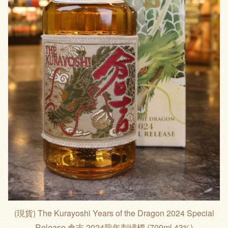
(現貨) The Kurayoshi Years of the Dragon 2024 Special
Release 倉吉 2024龍年刺繡標 (700ml 43%)