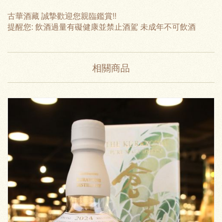
古華酒藏 誠摯歡迎您親臨鑑賞!!
提醒您: 飲酒過量有礙健康並禁止酒駕 未成年不可飲酒
相關商品