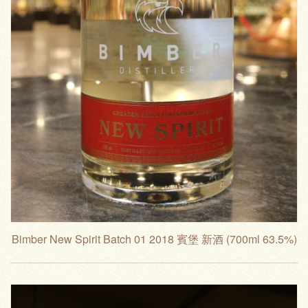
Bimber New Spirit Batch 01 2018 賓堡 新酒 (700ml 63.5%)