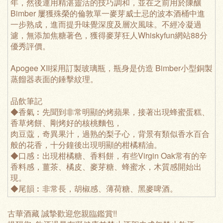
年，然後運用精湛靈活的技巧調和，並在之前用於陳釀
Bimber 屢獲殊榮的倫敦單一麥芽威士忌的波本酒桶中進
一步熟成，進而提升味覺深度及層次風味。不經冷凝過
濾，無添加焦糖著色，獲得麥芽狂人Whiskyfun網站88分
優秀評價。
Apogee XII採用訂製玻璃瓶，瓶身是仿造 Bimber小型銅製
蒸餾器表面的錘擊紋理。
品飲筆記
◆香氣︰先聞到非常明顯的烤蘋果，接著出現蜂蜜蛋糕、
香草烤餅、剛烤好的核桃麵包，
肉豆蔻，奇異果汁，過熟的梨子心，背景有類似香水百合
般的花香，十分鐘後出現明顯的柑橘精油。
◆口感︰出現柑橘糖、香料餅，有些Virgin Oak常有的辛
香料感，薑茶、橘皮、麥芽糖、蜂蜜水，木質感開始出
現。
◆尾韻︰非常長，胡椒感、薄荷糖、黑麥啤酒。
古華酒藏 誠摯歡迎您親臨鑑賞!!