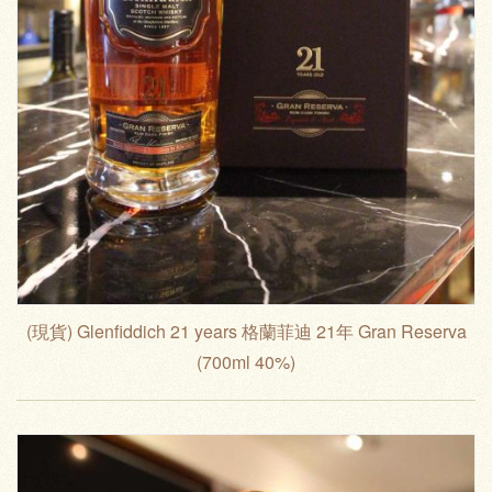
(現貨) Glenfiddich 21 years 格蘭菲迪 21年 Gran Reserva
(700ml 40%)