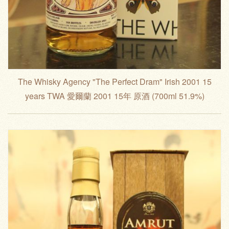
The Whisky Agency "The Perfect Dram" Irish 2001 15
years TWA 愛爾蘭 2001 15年 原酒 (700ml 51.9%)