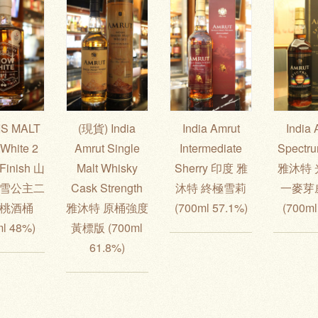
S MALT
(現貨) India
India Amrut
India 
White 2
Amrut Single
Intermediate
Spect
 Finish 山
Malt Whisky
Sherry 印度 雅
雅沐特 
白雪公主二
Cask Strength
沐特 終極雪莉
一麥芽
櫻桃酒桶
雅沐特 原桶強度
(700ml 57.1%)
(700ml
ml 48%)
黃標版 (700ml
61.8%)