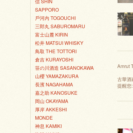
信 SHIN
SAPPORO
戶河內 TOGOUCHI
三郎丸 SABUROMARU
富士山麓 KIRIN
松井 MATSUI WHISKY
鳥取 THE TOTTORI
倉吉 KURAYOSHI
Amrut 
笹の川酒造 SASANOKAWA
山櫻 YAMAZAKURA
古華酒
長濱 NAGAHAMA
提醒您
嘉之助 KANOSUKE
岡山 OKAYAMA
厚岸 AKKESHI
MONDE
神息 KAMIKI