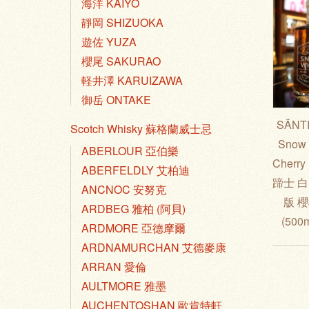
海洋 KAIYO
靜岡 SHIZUOKA
遊佐 YUZA
櫻尾 SAKURAO
軽井澤 KARUIZAWA
御岳 ONTAKE
SÄNTI
Scotch Whisky 蘇格蘭威士忌
Snow 
ABERLOUR 亞伯樂
Cherry
ABERFELDLY 艾柏迪
蹄士 
ANCNOC 安努克
版 
ARDBEG 雅柏 (阿貝)
(500
ARDMORE 亞德摩爾
ARDNAMURCHAN 艾德麥康
ARRAN 愛倫
AULTMORE 雅墨
AUCHENTOSHAN 歐肯特軒