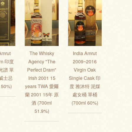
Amrut
The Whisky
India Amrut
rum 印度
Agency "The
2009~2016
光譜 單
Perfect Dram"
Virgin Oak
威士忌
Irish 2001 15
Single Cask 印
 50%)
years TWA 愛爾
度 雅沐特 泥煤
蘭 2001 15年 原
處女桶 單桶
酒 (700ml
(700ml 60%)
51.9%)