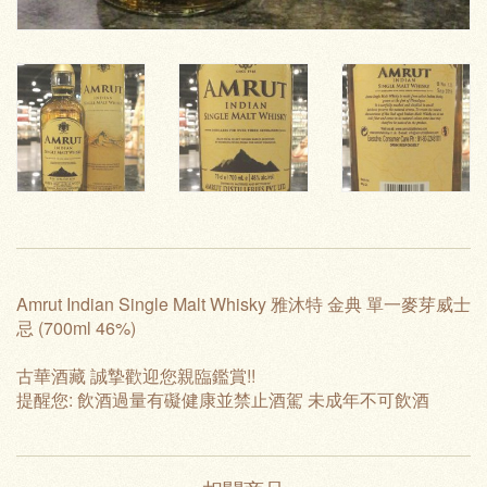
Amrut Indian Single Malt Whisky 雅沐特 金典 單一麥芽威士
忌 (700ml 46%)
古華酒藏 誠摯歡迎您親臨鑑賞!!
提醒您: 飲酒過量有礙健康並禁止酒駕 未成年不可飲酒