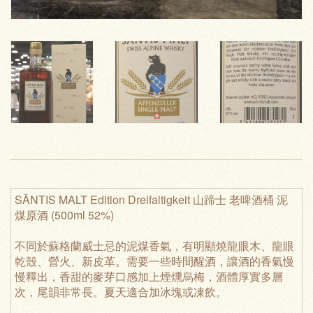
SÄNTIS MALT Edition Dreifaltigkeit 山蹄士 老啤酒桶 泥
煤原酒 (500ml 52%)
不同於蘇格蘭威士忌的泥煤香氣，有明顯燒龍眼木、龍眼
乾殼、營火、新皮革。需要一些時間醒酒，讓酒的香氣慢
慢釋出，香甜的麥芽口感加上煙燻烏梅，酒體厚實多層
次，尾韻非常長。夏天適合加冰塊或凍飲。