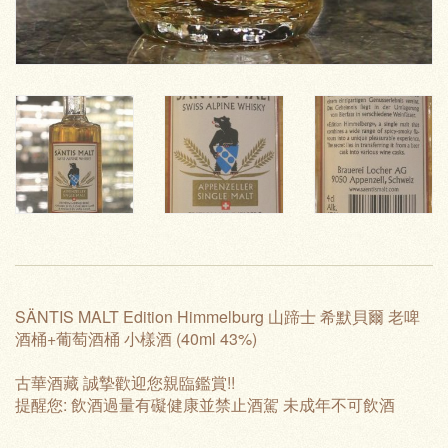
SÄNTIS MALT Edition Himmelburg 山蹄士 希默貝爾 老啤
酒桶+葡萄酒桶 小樣酒 (40ml 43%)
古華酒藏 誠摯歡迎您親臨鑑賞!!
提醒您: 飲酒過量有礙健康並禁止酒駕 未成年不可飲酒