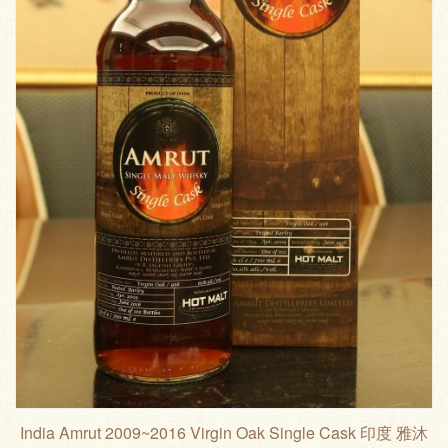
India Amrut 2009~2016 Virgin Oak Single Cask 印度 雅沐