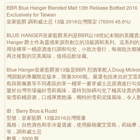
BBR Blue Hanger Blended Malt 13th Release Bottled 2016
Exclusively for Taiwan
皇家藍爵 調和威士忌 13版 2016台灣限定 (700ml 45.6%)
BLUE HANGER皇家藍爵系列是BBR以18世紀末期的英國貴族W
Hanger 爵士作為靈感來源而創立的頂級調和系列。這系列
用珍稀單一桶原酒進行調和勾兌，小批次發行，每個批次都
再次複製的完美風味，值得品飲珍藏。
Blue Hanger皇家藍爵第13版是BBR 烈酒掌舵人Doug McIv
灣調製的專屬限定版本，限量3000瓶。嚴選包括來自於艾雷
島與斯佩賽等不同產區的單一桶單一麥芽威士忌原酒進行勾
鑒於台灣市場偏好雪莉風味，還特別加碼勾兌了極其珍貴的
裝雪莉桶原酒，口感厚實飽滿，獨特的雪莉泥煤風味，令人
IB：Berry Bros＆Rudd
型號：皇家藍爵 13版2016台灣限量
風格：自然酒色和非冷凝過濾，使用蘇格蘭艾雷島，莉絲摩
等，調和威士忌
數量：3000 瓶