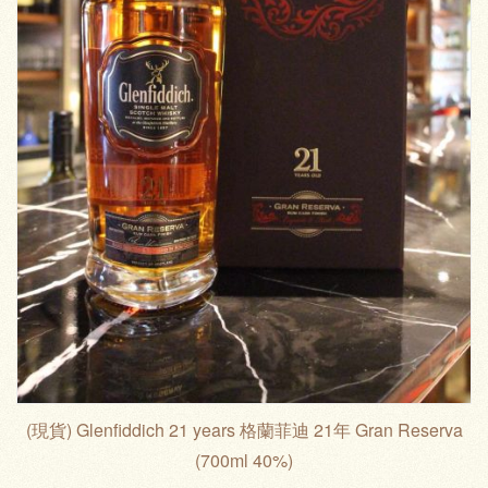
(現貨) Glenfiddich 21 years 格蘭菲迪 21年 Gran Reserva
(700ml 40%)