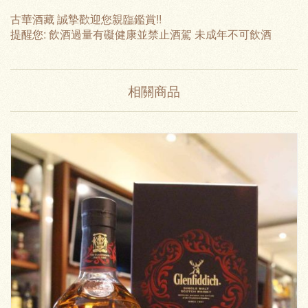
古華酒藏 誠摯歡迎您親臨鑑賞!!
提醒您: 飲酒過量有礙健康並禁止酒駕 未成年不可飲酒
相關商品