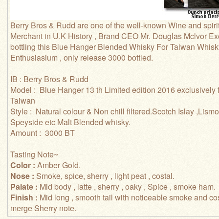
Berry Bros & Rudd are one of the well-known Wine and spiri
Merchant in U.K History , Brand CEO Mr. Douglas Mclvor Ex
bottling this Blue Hanger Blended Whisky For Taiwan Whisk
Enthusiasium , only release 3000 bottled.
IB : Berry Bros & Rudd
Model : Blue Hanger 13 th Limited edition 2016 exclusively 
Taiwan
Style : Natural colour & Non chill filtered.Scotch Islay ,Lismo
Speyside etc Malt Blended whisky.
Amount : 3000 BT
Tasting Note~
Color :
Amber Gold.
Nose :
Smoke, spice, sherry , light peat , costal.
Palate :
Mid body , latte , sherry , oaky , Spice , smoke ham.
Finish :
Mid long , smooth tail with noticeable smoke and co
merge Sherry note.