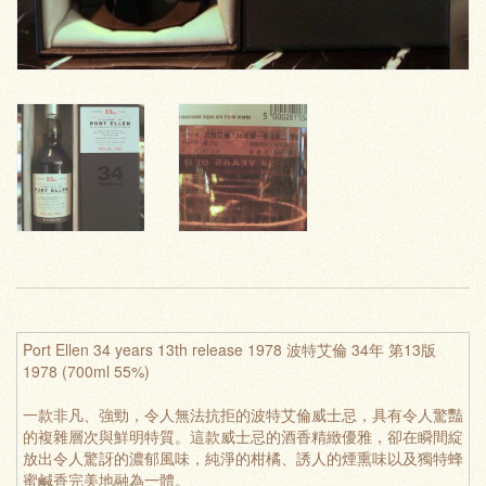
Port Ellen 34 years 13th release 1978 波特艾倫 34年 第13版
1978 (700ml 55%)
一款非凡、強勁，令人無法抗拒的波特艾倫威士忌，具有令人驚豔
的複雜層次與鮮明特質。這款威士忌的酒香精緻優雅，卻在瞬間綻
放出令人驚訝的濃郁風味，純淨的柑橘、誘人的煙熏味以及獨特蜂
蜜鹹香完美地融為一體。