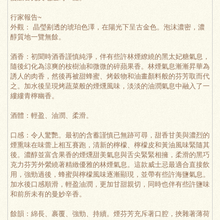
行家報告~
外觀： 晶瑩剔透的琥珀色澤，在陽光下呈古金色。泡沫濃密，濃
醇質地一覽無餘。
酒香：初聞時酒香謹慎純淨，伴有些許林煙繚繞的黑太妃糖氣息，
隨後幻化為涼爽的桉樹油和微微的碎蘋果香。林煙氣息漸漸昇華為
誘人的肉香，然後再被甜蜂蜜、烤穀物和油畫顏料般的芬芳取而代
之。加水後呈現烤蔬菜般的煙燻風味，淡淡的油潤氣息中融入了一
縷縷青檸幽香。
酒體：輕盈、油潤、柔滑。
口感：令人驚艷。最初的含蓄謹慎已無跡可尋，甜香甘美與濃烈的
煙熏味在味蕾上相互賽跑，清新的檸檬、檸檬皮和黃油風味緊隨其
後。濃醇並富含果香的煙燻甜美氣息與舌尖緊緊相擁，柔滑的黑巧
克力芬芳外縈繞著精緻優雅的林煙氣息。這款威士忌最適合直接飲
用，強勁過後，蜂蜜與檸檬風味逐漸顯現，並帶有些許海鹽氣息。
加水後口感順滑，輕盈油潤，更加甘甜親切，同時也伴有些許鹽味
和前所未有的曼妙辛香。
餘韻：綿長、裹覆、強勁、持續。煙芬芳充斥著口腔，挾雜著薄荷