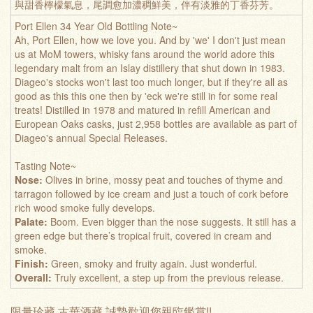
與甜香檸檬氣息，尾調愈加濃稠鮮美，伴有淡雅的丁香芬芳。
Port Ellen 34 Year Old Bottling Note~
Ah, Port Ellen, how we love you. And by 'we' I don't just mean
us at MoM towers, whisky fans around the world adore this
legendary malt from an Islay distillery that shut down in 1983.
Diageo's stocks won't last too much longer, but if they're all as
good as this this one then by 'eck we're still in for some real
treats! Distilled in 1978 and matured in refill American and
European Oaks casks, just 2,958 bottles are available as part of
Diageo's annual Special Releases.
Tasting Note~
Nose:
Olives in brine, mossy peat and touches of thyme and
tarragon followed by ice cream and just a touch of cork before
rich wood smoke fully develops.
Palate:
Boom. Even bigger than the nose suggests. It still has a
green edge but there’s tropical fruit, covered in cream and
smoke.
Finish:
Green, smoky and fruity again. Just wonderful.
Overall:
Truly excellent, a step up from the previous release.
限量珍藏 古華酒藏 誠摯歡迎您親臨鑑賞!!