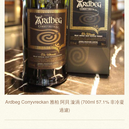
Ardbeg Corryvreckan 雅柏 阿貝 漩渦 (700ml 57.1% 非冷凝
過濾)