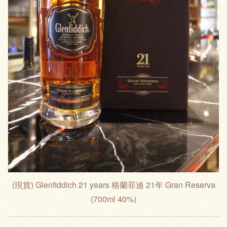
(現貨) Glenfiddich 21 years 格蘭菲迪 21年 Gran Reserva
(700ml 40%)